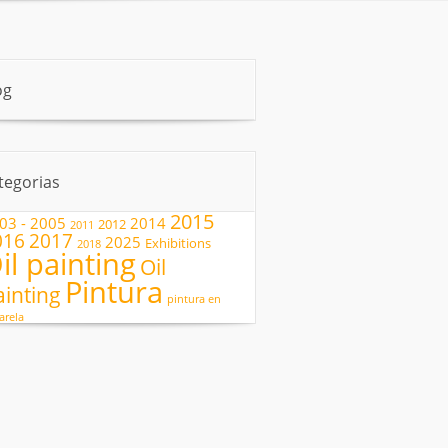
og
tegorias
2015
03 - 2005
2014
2012
2011
2017
016
2025
Exhibitions
2018
il painting
Oil
Pintura
ainting
pintura en
arela