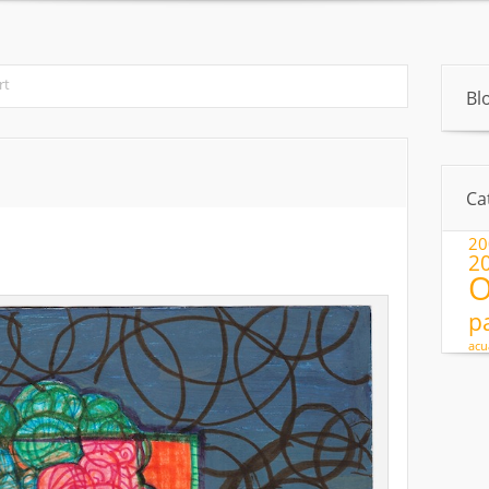
About
Pintura
»
Exhibitions
Artículos
Pintura para ninos
rt
Bl
Ca
20
2
O
p
acu