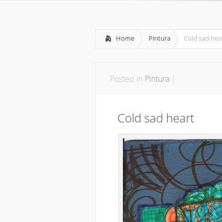
Home
Pintura
Cold sad hea
Posted in
Pintura
|
Cold sad heart